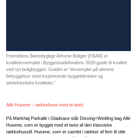
Fremtidens Bæredygtige Almene Boliger (FBAB) er
kvalitetsstemplet i Byggeskadefondens 2020-guide til kvalitet
ved nyt boligbyggeri. Guiden er "eksempler på almene
bebyggelser med inspirerende byggetekniske og
arkitektoniske kvaliteter."
Allé Husene – rækkehuse med et twist
På Mørkhøj Parkallé i Gladsaxe står Dissing+Weitling bag Allé
Husene, som er bygget med et twist af den klassiske
rækkehusstil. Husene, som er samlet i rækker af fem til otte