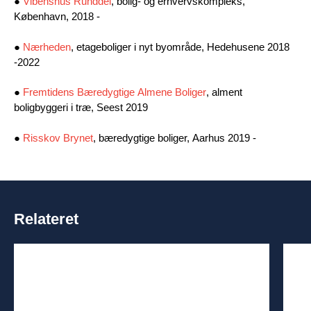
●
Vibenshus Runddel
, bolig- og erhvervskompleks,
København, 2018 -
●
Nærheden
, etageboliger i nyt byområde, Hedehusene 2018
-2022
●
Fremtidens Bæredygtige Almene Boliger
, alment
boligbyggeri i træ, Seest 2019
●
Risskov Brynet
, bæredygtige boliger, Aarhus 2019 -
Relateret