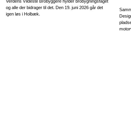
Verdens Vildeste Brobyggere hylder brobygningsfaget
og alle der bidrager til det. Den 19. juni 2026 går det
Samme
igen løs i Holbæk.
Design
plads
motorv