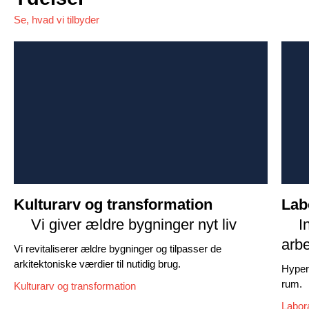
Se, hvad vi tilbyder
Kulturarv og transformation
Lab
Vi giver ældre bygninger nyt liv
I
arbe
Vi revitaliserer ældre bygninger og tilpasser de
arkitektoniske værdier til nutidig brug.
Hyper-
rum.
Kulturarv og transformation
Labora