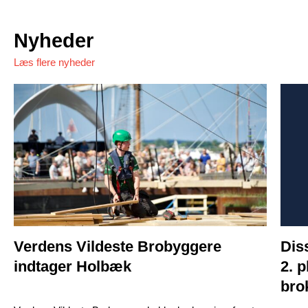
Nyheder
Læs flere nyheder
Verdens Vildeste Brobyggere
Dis
indtager Holbæk
2. p
bro