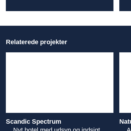
Relaterede projekter
Scandic Spectrum
Nat
Nyt hotel med udsyn og indsigt
A