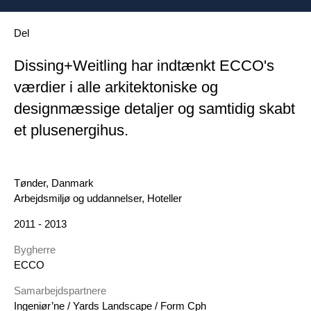
Del
Dissing+Weitling har indtænkt ECCO's
værdier i alle arkitektoniske og
designmæssige detaljer og samtidig skabt
et plusenergihus.
Geografi
Tønder, Danmark
DK Category
Arbejdsmiljø og uddannelser, Hoteller
År
2011 - 2013
Bygherre
ECCO
Samarbejdspartnere
Ingeniør’ne / Yards Landscape / Form Cph