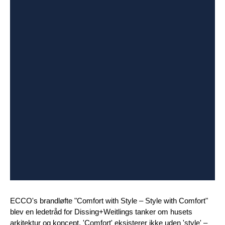
ECCO's brandløfte "Comfort with Style – Style with Comfort"
blev en ledetråd for Dissing+Weitlings tanker om husets
arkitektur og koncept. 'Comfort' eksisterer ikke uden 'style' –