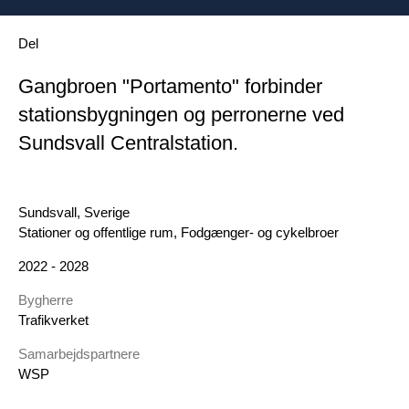
Del
Gangbroen "Portamento" forbinder
stationsbygningen og perronerne ved
Sundsvall Centralstation.
Geografi
Sundsvall, Sverige
DK Category
Stationer og offentlige rum, Fodgænger- og cykelbroer
År
2022 - 2028
Bygherre
Trafikverket
Samarbejdspartnere
WSP