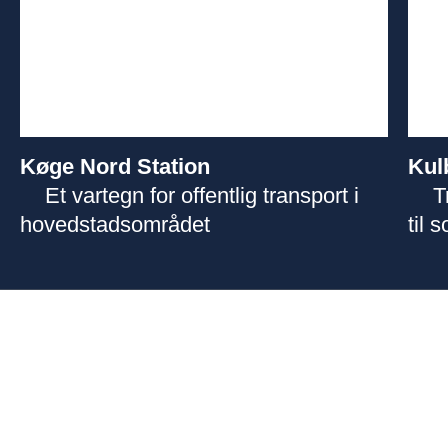
Køge Nord Station
Kul
Et vartegn for offentlig transport i
T
hovedstadsområdet
til 