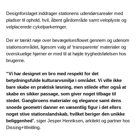
Designforslaget inddrager stationens udendørsarealer med
pladser til ophold, hvil, åbent gårdområde samt veloplyste og
velplacerede cykelparkeringer.
Der er tænkt nøje over bevægelsesflowet gennem og udenom
stationsområdet, ligesom valg af 'transparente' materialer og
overskuelige hjørner er med til at højde tryghedsfølelsen hos
brugerne.
“Vi har designet en bro med respekt for det
betydningsfulde kulturarvsmiljø i området. Vi ville ikke
bare skabe en praktisk løsning, men stilede efter også at
skabe en sikker passage, som giver noget tilbage til
stedet. Gangbroens materialer og elegance samt dens
snoede geometri danner en væsentlig figur i det ellers
noget stive stationslandskab, hvilket beriger den unikke
beliggenhed
”, siger Jesper Henriksen, arkitekt og partner hos
Dissing+Weitling.