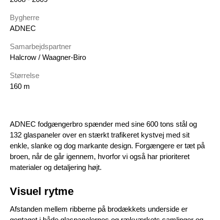
Bygherre
ADNEC
Samarbejdspartner
Halcrow / Waagner-Biro
Størrelse
160 m
ADNEC fodgængerbro spænder med sine 600 tons stål og
132 glaspaneler over en stærkt trafikeret kystvej med sit
enkle, slanke og dog markante design. Forgængere er tæt på
broen, når de går igennem, hvorfor vi også har prioriteret
materialer og detaljering højt.
Visuel rytme
Afstanden mellem ribberne på brodækkets underside er
gentaget i både glaspanelernes og rækværkets samlinger og