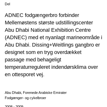
Del
ADNEC fodgængerbro forbinder
Mellemøstens største udstillingscenter
Abu Dhabi National Exhibition Centre
(ADNEC) med et nyanlagt marineområde i
Abu Dhabi. Dissing+Weitlings gangbro er
designet som en tryg overdækket
passage med behageligt
temperaturreguleret indendørsklima over
en ottesporet vej.
Geografi
Abu Dhabi, Forenede Arabiske Emirater
DK Category
Fodgænger- og cykelbroer
År
2008 - 2009