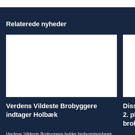
Relaterede nyheder
Verdens Vildeste Brobyggere
Dis
indtager Holbæk
2. p
bro
Verdens Vildeste Brobyggere hylder brobygningsfaget