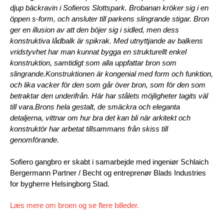
djup bäckravin i Sofieros Slottspark. Brobanan kröker sig i en
öppen s-form, och ansluter till parkens slingrande stigar. Bron
ger en illusion av att den böjer sig i sidled, men dess
konstruktiva lådbalk är spikrak. Med utnyttjande av balkens
vridstyvhet har man kunnat bygga en strukturellt enkel
konstruktion, samtidigt som alla uppfattar bron som
slingrande.
Konstruktionen är kongenial med form och funktion,
och lika vacker för den som går över bron, som för den som
betraktar den underifrån. Här har stålets möjligheter tagits väl
till vara.
Brons hela gestalt, de smäckra och eleganta
detaljerna, vittnar om hur bra det kan bli när arkitekt och
konstruktör har arbetat tillsammans från skiss till
genomförande.
Sofiero gangbro er skabt i samarbejde med ingeniør Schlaich
Bergermann Partner / Becht og entreprenør Blads Industries
for bygherre Helsingborg Stad.
Læs mere om broen og se flere billeder.