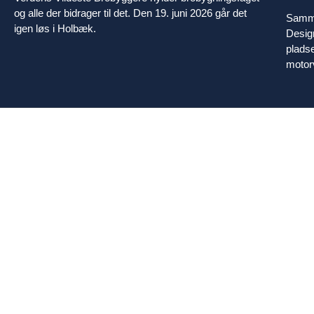
og alle der bidrager til det. Den 19. juni 2026 går det
Samme
igen løs i Holbæk.
Design
plads
motorv