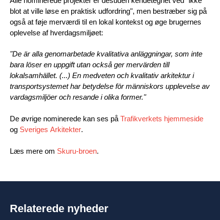
Alle nominerede projekter er desuden kendetegnet ved "ikke
blot at ville løse en praktisk udfordring", men bestræber sig på
også at føje merværdi til en lokal kontekst og øge brugernes
oplevelse af hverdagsmiljøet:
"De är alla genomarbetade kvalitativa anläggningar, som inte
bara löser en uppgift utan också ger mervärden till
lokalsamhället. (...) En medveten och kvalitativ arkitektur i
transportsystemet har betydelse för människors upplevelse av
vardagsmiljöer och resande i olika former."
De øvrige nominerede kan ses på
Trafikverkets hjemmeside
og
Sveriges Arkitekter
.
Læs mere om
Skuru-broen
.
Relaterede nyheder