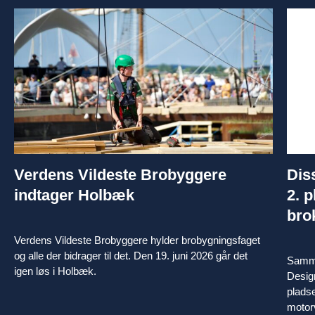
Verdens Vildeste Brobyggere
Dis
indtager Holbæk
2. p
bro
Verdens Vildeste Brobyggere hylder brobygningsfaget
og alle der bidrager til det. Den 19. juni 2026 går det
Samme
igen løs i Holbæk.
Design
plads
motorv