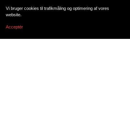
Vi bruger cookies til trafikmåling og optimering af vores
website.
Acceptér
Tilmeld nyhedsbrev
Email address
*
Dissing+Weitling A/S
Presse