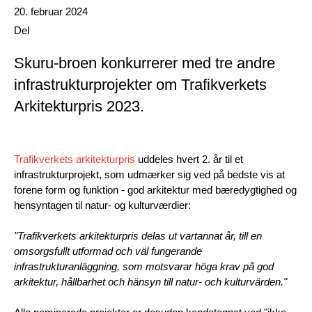
Date published
20. februar 2024
Del
Skuru-broen konkurrerer med tre andre
infrastrukturprojekter om Trafikverkets
Arkitekturpris 2023.
Trafikverkets arkitekturpris
uddeles hvert 2. år til et
infrastrukturprojekt, som udmærker sig ved på bedste vis at
forene form og funktion - god arkitektur med bæredygtighed og
hensyntagen til natur- og kulturværdier:
"Trafikverkets arkitekturpris delas ut vartannat år, till en
omsorgsfullt utformad och väl fungerande
infrastrukturanläggning, som motsvarar höga krav på god
arkitektur, hållbarhet och hänsyn till natur- och kulturvärden."