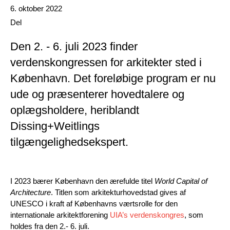
Date published
6. oktober 2022
Del
Den 2. - 6. juli 2023 finder
verdenskongressen for arkitekter sted i
København. Det foreløbige program er nu
ude og præsenterer hovedtalere og
oplægsholdere, heriblandt
Dissing+Weitlings
tilgængelighedsekspert.
I 2023 bærer København den ærefulde titel
World Capital of
Architecture
. Titlen som arkitekturhovedstad gives af
UNESCO i kraft af Københavns værtsrolle for den
internationale arkitektforening
UIA’s verdenskongres
, som
holdes fra den 2.- 6. juli.