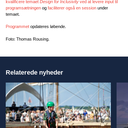
kvalificere temaet
Design for Inclusivity
ved at levere input til
programsætningen
og
faciliterer også en session
under
temaet.
Programmet
opdateres løbende.
Foto: Thomas Rousing.
Relaterede nyheder