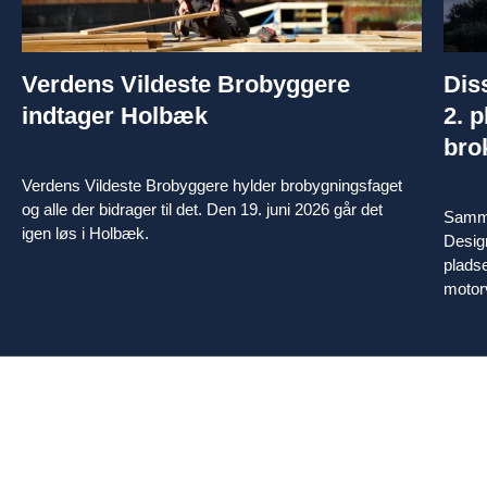
Verdens Vildeste Brobyggere
Dis
indtager Holbæk
2. p
bro
Verdens Vildeste Brobyggere hylder brobygningsfaget
og alle der bidrager til det. Den 19. juni 2026 går det
Samme
igen løs i Holbæk.
Design
plads
motorv