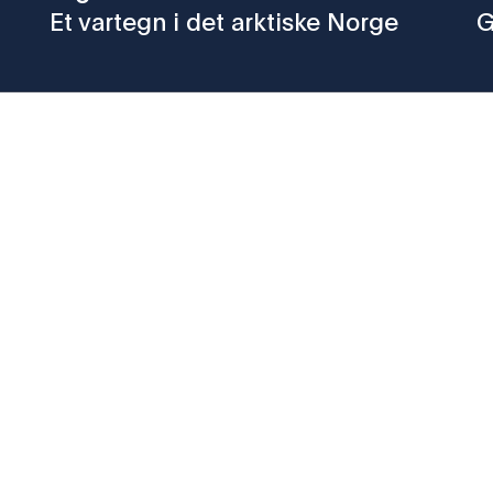
Et vartegn i det arktiske Norge
G