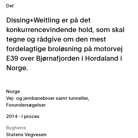
Del
Dissing+Weitling er på det
konkurrencevindende hold, som skal
tegne og rådgive om den mest
fordelagtige broløsning på motorvej
E39 over Bjørnafjorden i Hordaland i
Norge.
Geografi
Norge
DK Category
Vej- og jernbanebroer samt tunneller,
Forundersøgelser
År
2014 - I proces
Bygherre
Statens Vegvesen