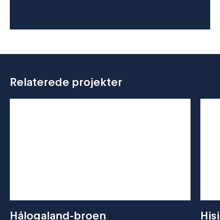
Relaterede projekter
Hålogaland-broen
His