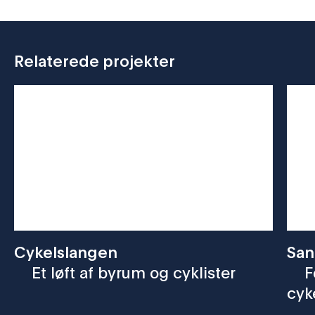
Relaterede projekter
Cykelslangen
San
Et løft af byrum og cyklister
F
cyk