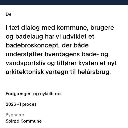
Del
I tæt dialog med kommune, brugere
og badelaug har vi udviklet et
badebroskoncept, der både
understøtter hverdagens bade- og
vandsportsliv og tilfører kysten et nyt
arkitektonisk vartegn til helårsbrug.
Geografi
DK Category
Fodgænger- og cykelbroer
År
2026 - I proces
Bygherre
Solrød Kommune